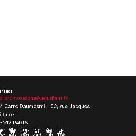
ontact
promosalons@letudiant.fr
Carré Daumesnil - 52, rue Jacques-
illairet
5012 PARIS
ac
Blu
Ins
Lin
You
Tik
bo
esk
tag
ked
tub
Tok